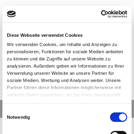
Hallo Welt!
Diese Webseite verwendet Cookies
Allgemein
Von
Skyla Synclaire
26. Januar 2019
Wir verwenden Cookies, um Inhalte und Anzeigen zu
personalisieren, Funktionen für soziale Medien anbieten
Willkommen bei WordPress. Dies ist dein erster
zu können und die Zugriffe auf unsere Website zu
Beitrag. Bearbeite oder lösche ihn und beginne
analysieren. Außerdem geben wir Informationen zu Ihrer
mit dem Schreiben!
Verwendung unserer Website an unsere Partner für
soziale Medien, Werbung und Analysen weiter. Unsere
Partner führen diese Informationen möglicherweise mit
weiteren Daten zusammen, die Sie ihnen bereitgestellt
haben oder die sie im Rahmen Ihrer Nutzung der Dienste
gesammelt haben.
Impressum
Datenschutzerklärung
Einwilligungsauswahl
Notwendig